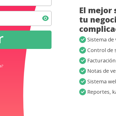
ña para
resar